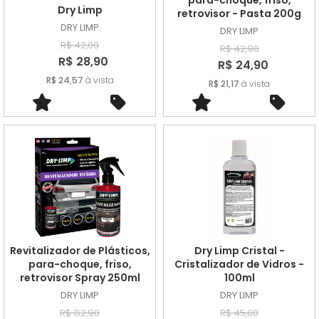
para-choque, friso,
Dry Limp
retrovisor - Pasta 200g
DRY LIMP
DRY LIMP
R$ 42,00
R$ 42,90
R$ 28,90
R$ 24,90
R$ 24,57
à vista
R$ 21,17
à vista
Revitalizador de Plásticos,
Dry Limp Cristal -
para-choque, friso,
Cristalizador de Vidros -
retrovisor Spray 250ml
100ml
DRY LIMP
DRY LIMP
R$ 82,90
R$ 45,00