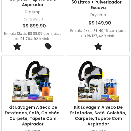
50 Litros + Pulverizador +
Aspirador
Escova
Dry Limp
Dry Limp
R$ 1.299,00
R$ 149,90
R$ 899,90
Em até
4x
de
R$ 40,16
com juros
Em até
12x
de
R$ 88,05
com juros
ou
R$ 127,42
à vista
ou
R$ 764,92
à vista
Kit Lavagem A Seco De
Kit Lavagem A Seco De
Estofados, Sofá, Colchão,
Estofados, Sofá, Colchão,
Carpete, Tapete Com
Carpete, Tapete Com
Aspirador
Aspirador