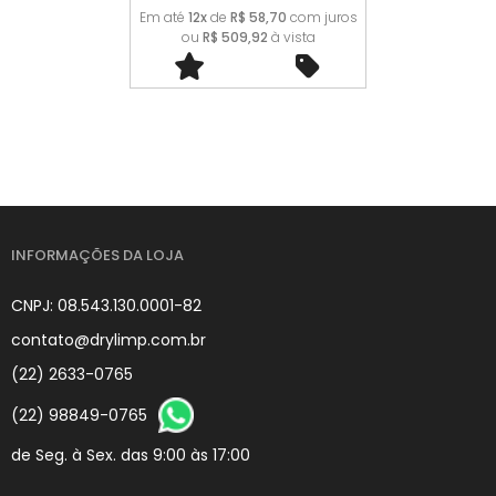
Em até
12x
de
R$ 58,70
com juros
ou
R$ 509,92
à vista
INFORMAÇÕES DA LOJA
CNPJ: 08.543.130.0001-82
contato@drylimp.com.br
(22) 2633-0765
(22) 98849-0765
de Seg. à Sex. das 9:00 às 17:00