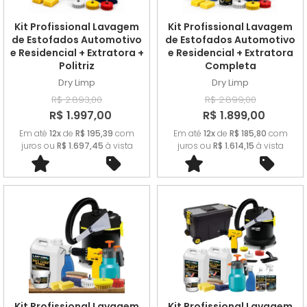
A - Z
Kit Profissional Lavagem
Kit Profissional Lavagem
de Estofados Automotivo
de Estofados Automotivo
e Residencial + Extratora +
e Residencial + Extratora
Politriz
Completa
Dry Limp
Dry Limp
R$ 2.893,00
R$ 2.899,00
R$ 1.997,00
R$ 1.899,00
Em até
12x
de
R$ 195,39
com
Em até
12x
de
R$ 185,80
com
juros ou
R$ 1.697,45
à vista
juros ou
R$ 1.614,15
à vista
Kit Profissional Lavagem
Kit Profissional Lavagem