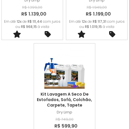
Dry Limp
Dry Limp
R$ 1.399,00
R$ 1.949,00
R$ 1.139,00
R$ 1.199,00
Em até
12x
de
R$ 111,44
com juros
Em até
12x
de
R$ 117,31
com juros
ou
R$ 968,15
à vista
ou
R$ 1.019,15
à vista
Kit Lavagem A Seco De
Estofados, Sofá, Colchão,
Carpete, Tapete
Dry Limp
R$ 749,00
R$ 599,90