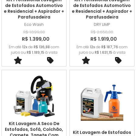
de Estofados Automotivo
de Estofados Automotivo
e Residencial + Aspirador +
e Residencial + Aspirador +
Parafusadeira
Parafusadeira
Eco Wash
DRY LIMP
R$ 1.899,00
R$ 2.658,00
R$ 1.399,00
R$ 1.919,00
Em até
12x
de
R$ 136,88
com
Em até
12x
de
R$ 187,76
com
juros ou
R$ 1.189,15
à vista
juros ou
R$ 1.631,15
à vista
Kit Lavagem A Seco De
Estofados, Sofá, Colchão,
Kit Lavagem de Estofados
Carpete, Tapete Com