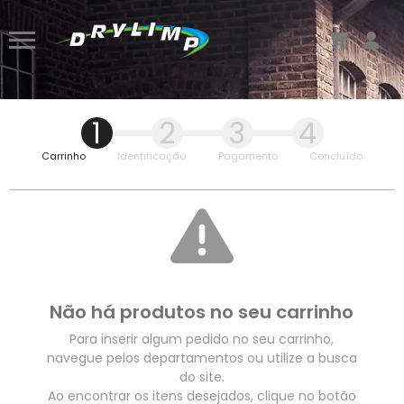
1
2
3
4
Carrinho
Identificação
Pagamento
Concluído
Não há produtos no seu carrinho
Para inserir algum pedido no seu carrinho,
navegue pelos departamentos ou utilize a busca
do site.
Ao encontrar os itens desejados, clique no botão