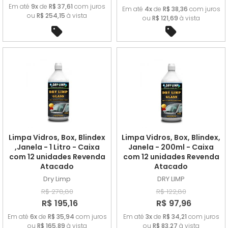
Em até
9x
de
R$ 37,61
com juros
Em até
4x
de
R$ 38,36
com juros
ou
R$ 254,15
à vista
ou
R$ 121,69
à vista
Limpa Vidros, Box, Blindex
Limpa Vidros, Box, Blindex,
,Janela - 1 Litro - Caixa
Janela - 200ml - Caixa
com 12 unidades Revenda
com 12 unidades Revenda
Atacado
Atacado
Dry Limp
DRY LIMP
R$ 278,80
R$ 122,80
R$ 195,16
R$ 97,96
Em até
6x
de
R$ 35,94
com juros
Em até
3x
de
R$ 34,21
com juros
ou
R$ 165,89
à vista
ou
R$ 83,27
à vista