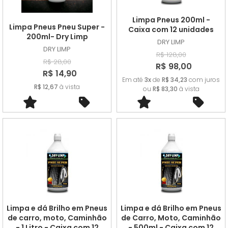
A - Z
Limpa Pneus 200ml -
Limpa Pneus Pneu Super -
Caixa com 12 unidades
200ml- Dry Limp
DRY LIMP
DRY LIMP
R$ 128,00
R$ 28,00
R$ 98,00
R$ 14,90
Em até
3x
de
R$ 34,23
com juros
R$ 12,67
à vista
ou
R$ 83,30
à vista
Limpa e dá Brilho em Pneus
Limpa e dá Brilho em Pneus
de carro, moto, Caminhão
de Carro, Moto, Caminhão
- 1 Litro - Caixa com 12
- 500ml - Caixa com 12