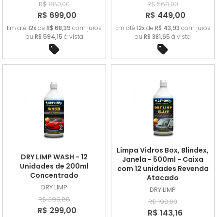
R$ 880,00
R$ 568,00
R$ 699,00
R$ 449,00
Em até
12x
de
R$ 68,39
com juros
Em até
12x
de
R$ 43,93
com juros
ou
R$ 594,15
à vista
ou
R$ 381,65
à vista
Limpa Vidros Box, Blindex,
DRY LIMP WASH - 12
Janela - 500ml - Caixa
Unidades de 200ml
com 12 unidades Revenda
Concentrado
Atacado
DRY LIMP
DRY LIMP
R$ 399,88
R$ 198,00
R$ 299,00
R$ 143,16