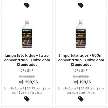
Limpa Estofados - 1 Litro
Limpa Estofados - 500ml
concentrado - Caixa com
concentrado - Caixa com
12 unidades
12 unidades
DRY LIMP
DRY LIMP
R$ 362,80
R$ 258,80
R$ 299,96
R$ 199,16
Em até
9x
de
R$ 37,73
com juros
Em até
6x
de
R$ 36,68
com juros
ou
R$ 254,97
à vista
ou
R$ 169,29
à vista