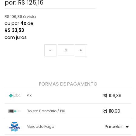
por: R$
125,16
R$ 106,39 à vista
ou por
4x
de
R$
33,53
com juros
-
+
FORMAS DE PAGAMENTO
R$ 106,39
PIX
1x sem juros de R$ 106,39
.
.
.
.
R$ 118,90
Boleto Bancário / PIX
.
.
.
.
.
.
.
1x sem juros de R$ 118,90
.
.
.
.
Parcelas
Mercado Pago
.
.
.
.
.
.
.