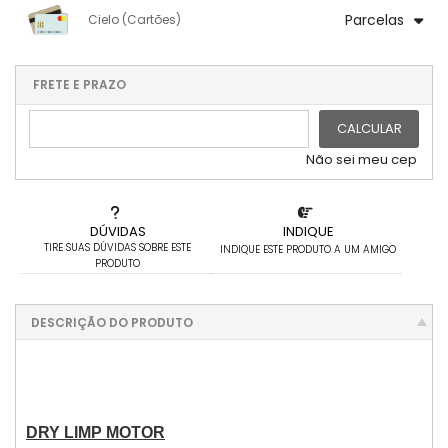
1x sem juros de R$ 125,16
4x com juros de R$ 33,53
Parcelas
Cielo (Cartões)
2x com juros de R$ 64,08
.
.
.
.
.
.
3x com juros de R$ 43,71
.
1x sem juros de R$ 125,16
.
.
.
.
.
.
.
.
.
.
.
FRETE E PRAZO
.
CALCULAR
Não sei meu cep
DÚVIDAS
INDIQUE
TIRE SUAS DÚVIDAS SOBRE ESTE
INDIQUE ESTE PRODUTO A UM AMIGO
PRODUTO
DESCRIÇÃO DO PRODUTO
DRY LIMP MOTOR