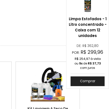
Limpa Estofados - 1
Litro concentrado -
Caixa com 12
unidades
DE: R$
362,80
R$
299,96
POR:
R$ 254,97 à vista
ou
9x
de
R$
37,73
com juros
Comprar
Kit Lavagem A Seco De