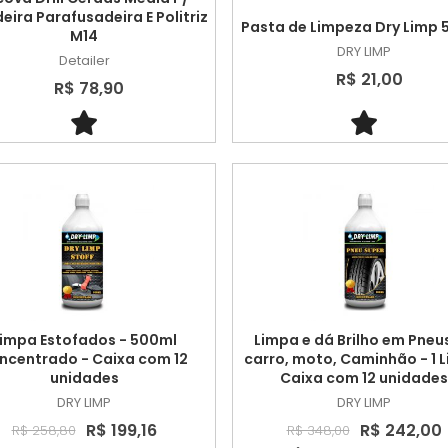
eira Parafusadeira E Politriz
Pasta de Limpeza Dry Limp 
M14
DRY LIMP
Detailer
R$ 21,00
R$ 78,90
impa Estofados - 500ml
Limpa e dá Brilho em Pneu
ncentrado - Caixa com 12
carro, moto, Caminhão - 1 Li
unidades
Caixa com 12 unidades
DRY LIMP
DRY LIMP
R$ 199,16
R$ 242,00
R$ 258,80
R$ 348,00