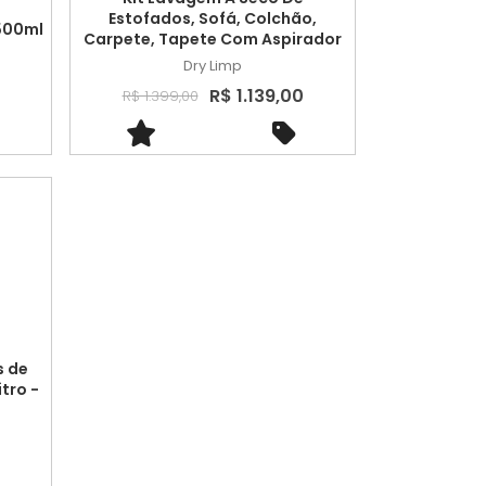
Estofados, Sofá, Colchão,
500ml
Carpete, Tapete Com Aspirador
Dry Limp
R$ 1.139,00
R$ 1.399,00
s de
tro -