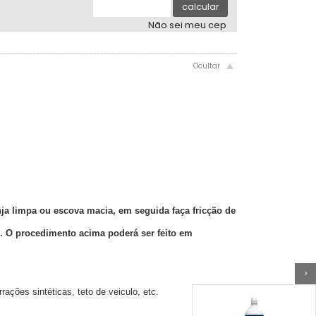
.
.
calcular
Não sei meu cep
nja limpa ou escova macia,
em seguida faça fricção de
do. O procedimento acima poderá
ser feito em
>
ações sintéticas, teto de veiculo, etc.