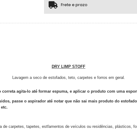
4x com juros de R$ 80,37
2x sem juros de R$ 149,98
.
Frete e prazo
DRY LIMP STOFF
Lavagem a seco de estofados, teto, carpetes e forros em geral.
correta agita-lo até
formar espuma, e aplicar o produto com uma espo
idos, passe o aspirador
até notar que não sai mais produto do estofa
 etc.
e carpetes, tapetes, estfamentos de veículos ou residências, plásticos, forr