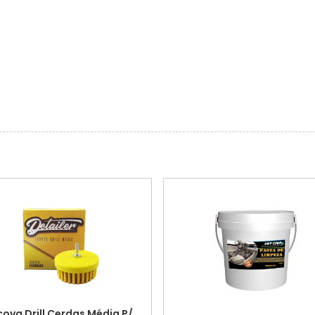
cova Drill Cerdas Média P/