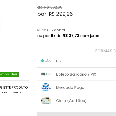
de: R$
362,80
por: R$
299,96
R$ 254,97 à vista
ou por
9x
de
R$
37,73
com juros
FORMAS 
PIX
1x sem juros de R$ 254,97
.
.
.
.
Boleto Bancário / PIX
.
ompartilhar
.
1x sem juros de R$ 284,96
.
.
.
.
Mercado Pago
UE ESTE PRODUTO
.
.
e para um amigo
1x sem juros de R$ 299,96
Cielo (Cartões)
2x com juros de R$ 153,56
3x com juros de R$ 104,77
1x sem juros de R$ 299,96