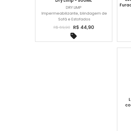
Dry Limp - 500ML
Furad
DRY LIMP
Impermeabilizante, blindagem de
Sofá e Estofados
R$ 44,90
R$ 69,90
L
co