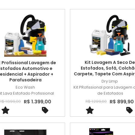
Kit Lavagem A Seco De
t Profissional Lavagem de
Estofados, Sofá, Colchã
Estofados Automotivo e
Carpete, Tapete Com Aspi
esidencial + Aspirador +
Parafusadeira
Dry Limp
Eco Wash
Kit PRofissional para Lavagem 
it Lava Estofado Profissional
de Estofados
R$ 1.399,00
R$ 899,90
R$ 1.899,00
R$ 1.299,00