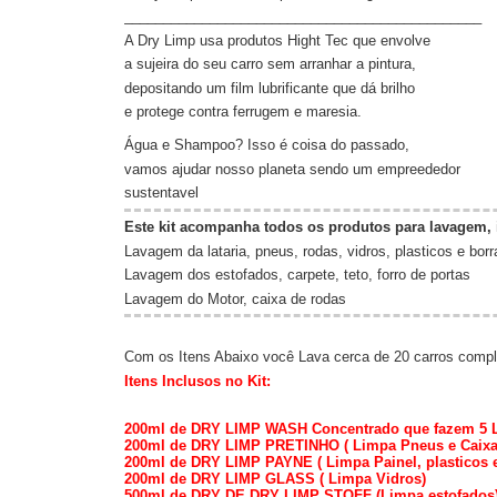
______________________________________________
A Dry Limp usa produtos Hight Tec que envolve
a sujeira do seu carro sem arranhar a pintura,
depositando um film lubrificante que dá brilho
e protege contra ferrugem e maresia.
Água e Shampoo? Isso é coisa do passado,
vamos ajudar nosso planeta sendo um empreededor
sustentavel
Este kit acompanha todos os produtos para lavagem, 
Lavagem da lataria, pneus, rodas, vidros, plasticos e bor
Lavagem dos estofados, carpete, teto, forro de portas
Lavagem do Motor, caixa de rodas
Com os Itens Abaixo você Lava cerca de 20 carros compl
Itens Inclusos no Kit:
200ml de DRY LIMP WASH Concentrado que fazem 5 L
200ml de DRY LIMP PRETINHO ( Limpa Pneus e Caixa
200ml de DRY LIMP PAYNE ( Limpa Painel, plasticos e 
200ml de DRY LIMP GLASS ( Limpa Vidros)
500ml de DRY DE DRY LIMP STOFF (Limpa estofados