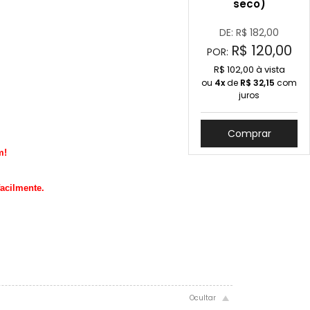
seco)
DE: R$
182,00
R$
120,00
POR:
R$ 102,00 à vista
ou
4x
de
R$
32,15
com
juros
Comprar
m!
facilmente.