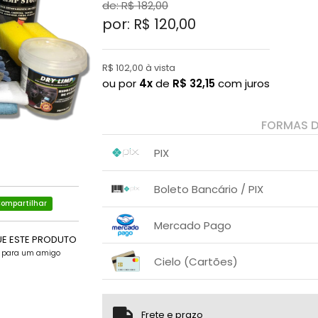
de: R$
182,00
por: R$
120,00
R$ 102,00 à vista
ou por
4x
de
R$
32,15
com juros
FORMAS 
PIX
1x sem juros de R$ 102,00
.
.
.
.
Boleto Bancário / PIX
.
.
ompartilhar
1x sem juros de R$ 114,00
.
.
.
.
Mercado Pago
.
.
UE ESTE PRODUTO
1x sem juros de R$ 120,00
e para um amigo
Cielo (Cartões)
2x com juros de R$ 61,43
1x sem juros de R$ 120,00
.
.
.
.
.
.
Frete e prazo