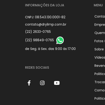
INFORMAÇÕES DA LOJA
MENU
Conta
CNPJ: 08.543.130.0001-82
contato@drylimp.com.br
Empre
(22) 2633-0765
Quem
(22) 98849-0765
Fotos 
de Seg. à Sex. das 9:00 às 17:00
Sobre
Vídeo
Reven
REDES SOCIAIS
Politi
Troca
Como 
Politi