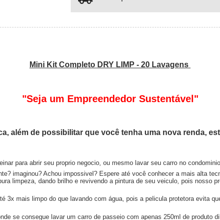
Mini Kit Completo DRY LIMP - 20 Lavagens
"Seja um Empreendedor Sustentável"
a, além de possibilitar que você tenha uma nova renda, es
reinar para abrir seu proprio negocio, ou mesmo lavar seu carro no condominio
ente? imaginou? Achou impossivel? Espere até você conhecer a mais alta t
a limpeza, dando brilho e revivendo a pintura de seu veiculo, pois nosso pr
x mais limpo do que lavando com água, pois a pelicula protetora evita que a
nde se consegue lavar um carro de passeio com apenas 250ml de produto dil