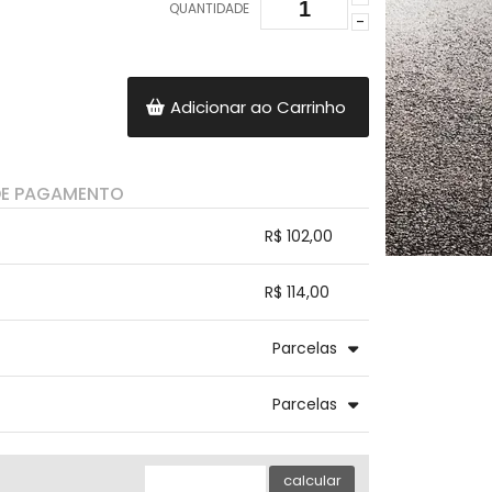
QUANTIDADE
-
Adicionar ao Carrinho
DE PAGAMENTO
R$ 102,00
.
.
.
.
R$ 114,00
.
.
.
.
.
Parcelas
.
3x com juros de R$ 41,91
.
.
.
.
Parcelas
.
.
.
4x com juros de R$ 32,15
.
.
.
.
.
.
calcular