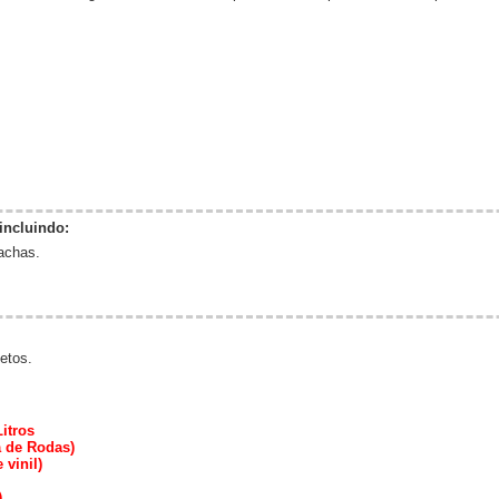
incluindo:
rachas.
etos.
itros
 de Rodas)
vinil)
)